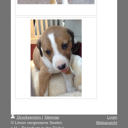
Druckversion
|
Sitemap
Login
© Limon vergessene Seelen
Webansicht