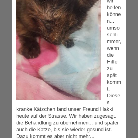
wir
helfen
könne
n...
umso
schli
mmer,
wenn
die
Hilfe
zu
spät
komm
t.
Diese
s
kranke Kätzchen fand unser Freund Hakki
heute auf der Strasse. Wir haben zugesagt,
die Behandlung zu übernehmen... und später
auch die Katze, bis sie wieder gesund ist.
Dazu kommt es aber nicht mehr...