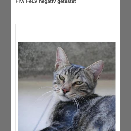
FIV/ FeLV negativ getestet