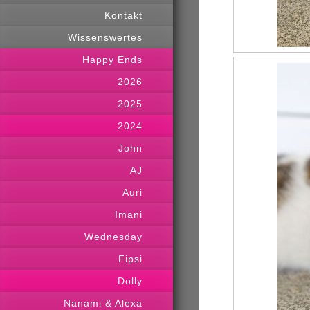
Kontakt
Wissenswertes
Happy Ends
2026
2025
2024
John
AJ
Auri
Imani
Wednesday
Fipsi
Dolly
Nanami & Alexa